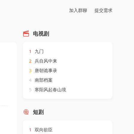
加入群聊
提交需求
电视剧
1
九门
2
兵自风中来
3
唐朝诡事录
4
南部档案
5
寒阳风起春山境
短剧
1
双向欲臣