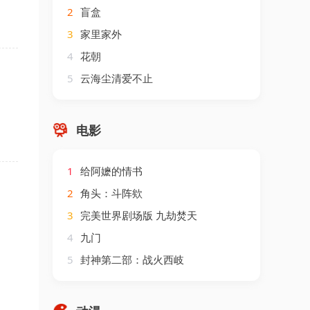
2
盲盒
3
家里家外
4
花朝
5
云海尘清爱不止
电影
1
给阿嬷的情书
2
角头：斗阵欸
3
完美世界剧场版 九劫焚天
4
九门
5
封神第二部：战火西岐