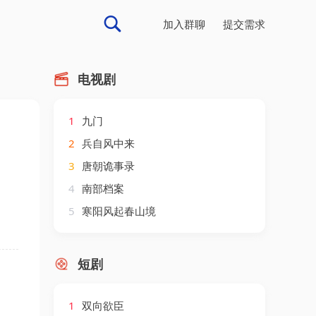
加入群聊
提交需求
电视剧
1
九门
2
兵自风中来
3
唐朝诡事录
4
南部档案
5
寒阳风起春山境
短剧
1
双向欲臣