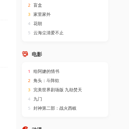
2
盲盒
3
家里家外
4
花朝
5
云海尘清爱不止
电影
1
给阿嬷的情书
2
角头：斗阵欸
3
完美世界剧场版 九劫焚天
4
九门
5
封神第二部：战火西岐