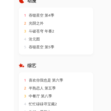
动漫
1
吞噬星空 第4季
2
光阴之外
3
斗破苍穹 年番2
4
沧元图
5
吞噬星空 第5季
综艺
1
喜欢你我也是 第六季
2
半熟恋人 第五季
3
中餐厅 第八季
4
忙忙碌碌寻宝藏2