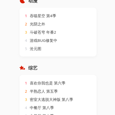
动漫
1
吞噬星空 第4季
2
光阴之外
3
斗破苍穹 年番2
4
游戏BUG修复中
5
沧元图
综艺
1
喜欢你我也是 第六季
2
半熟恋人 第五季
3
密室大逃脱大神版 第八季
4
中餐厅 第八季