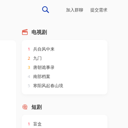
加入群聊
提交需求
电视剧
1
兵自风中来
2
九门
3
唐朝诡事录
4
南部档案
5
寒阳风起春山境
短剧
1
盲盒