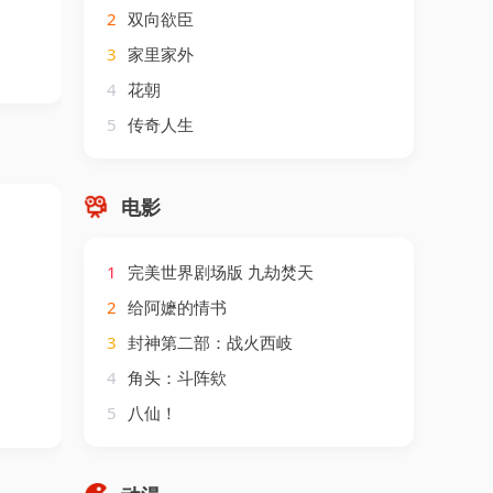
2
双向欲臣
3
家里家外
4
花朝
5
传奇人生
电影
1
完美世界剧场版 九劫焚天
2
给阿嬷的情书
3
封神第二部：战火西岐
4
角头：斗阵欸
5
八仙！