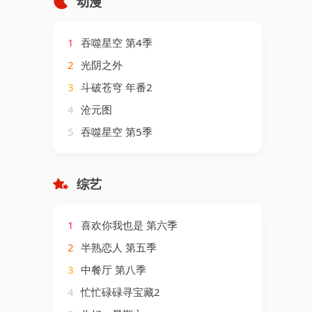
动漫
1
吞噬星空 第4季
2
光阴之外
3
斗破苍穹 年番2
4
沧元图
5
吞噬星空 第5季
综艺
1
喜欢你我也是 第六季
2
半熟恋人 第五季
3
中餐厅 第八季
4
忙忙碌碌寻宝藏2