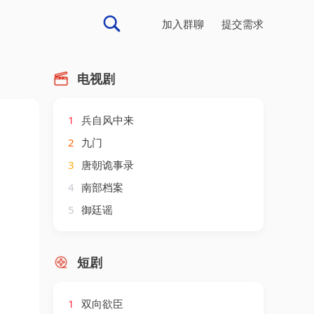
加入群聊
提交需求
电视剧
1
兵自风中来
2
九门
3
唐朝诡事录
4
南部档案
5
御廷谣
短剧
1
双向欲臣