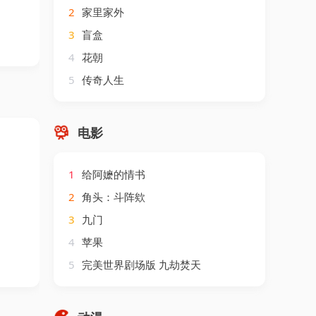
2
家里家外
3
盲盒
4
花朝
5
传奇人生
电影
1
给阿嬷的情书
2
角头：斗阵欸
3
九门
4
苹果
5
完美世界剧场版 九劫焚天