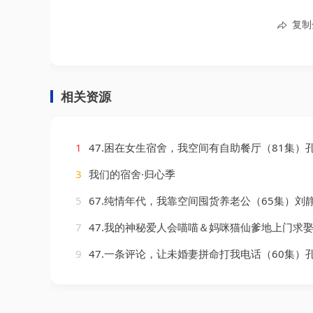
复制
相关资源
1
47.困在女生宿舍，我空间有自助餐厅（81集）孔奇力＆
3
我们的宿舍·归心季
5
67.纯情年代，我靠空间囤货养老公（65集）刘静阳
7
47.我的神秘爱人会喵喵＆妈咪猫仙爹地上门求娶啦（60集）曹景皓
9
47.一条评论，让未婚妻拼命打我电话（60集）孔祥东＆