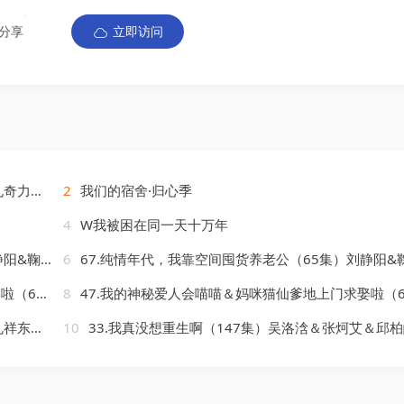
分享
立即访问
刘艺乔
2
我们的宿舍·归心季
4
W我被困在同一天十万年
&鞠升勋
6
67.纯情年代，我靠空间囤货养老公（65集）刘静阳&鞠升
＆焦雪睿
8
47.我的神秘爱人会喵喵＆妈咪猫仙爹地上门求娶啦（60集）曹景皓＆焦雪
李虹艺
10
33.我真没想重生啊（147集）吴洛浛＆张炣艾＆邱