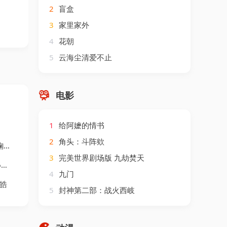
2
盲盒
3
家里家外
4
花朝
5
云海尘清爱不止
电影
1
给阿嬷的情书
2
角头：斗阵欸
勋
3
完美世界剧场版 九劫焚天
睿
4
九门
柏皓
5
封神第二部：战火西岐