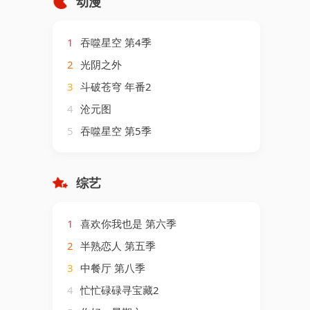
动漫
1
吞噬星空 第4季
2
光阴之外
3
斗破苍穹 年番2
4
沧元图
5
吞噬星空 第5季
综艺
1
喜欢你我也是 第六季
2
半熟恋人 第五季
3
中餐厅 第八季
4
忙忙碌碌寻宝藏2