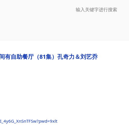
空间有自助餐厅（81集）孔奇力＆刘艺乔
RXI_4y6G_XnSnTFSw?pwd=9xlt