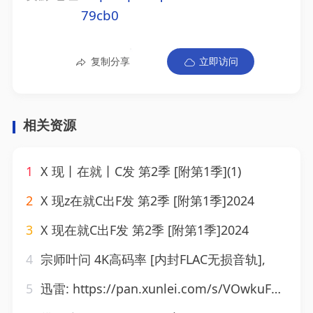
79cb0
复制分享
立即访问
相关资源
1
X 现丨在就丨C发 第2季 [附第1季](1)
2
X 现z在就C出F发 第2季 [附第1季]2024
3
X 现在就C出F发 第2季 [附第1季]2024
4
宗师叶问 4K高码率 [内封FLAC无损音轨],
5
迅雷: https://pan.xunlei.com/s/VOwkuFdD1DuKFE3OLm9pLsV8A1?pwd=i7we 南部档案.1080P更 33【超前完结】